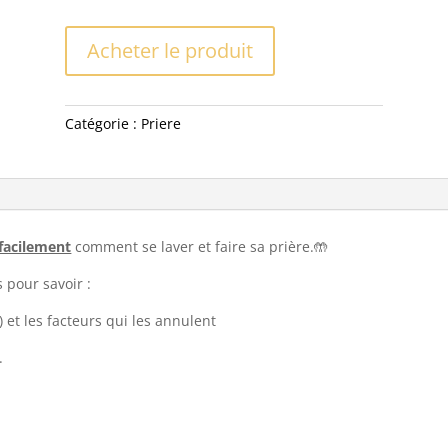
A
Acheter le produit
l
t
e
Catégorie :
Priere
r
n
a
t
i
v
 facilement
comment se laver et faire sa prière.🤲
e
 pour savoir :
:
 et les facteurs qui les annulent
.