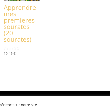
Apprendre
mes
premieres
sourates
(20
sourates)
10.49
€
Note
5.00
sur 5
r
érience sur notre site