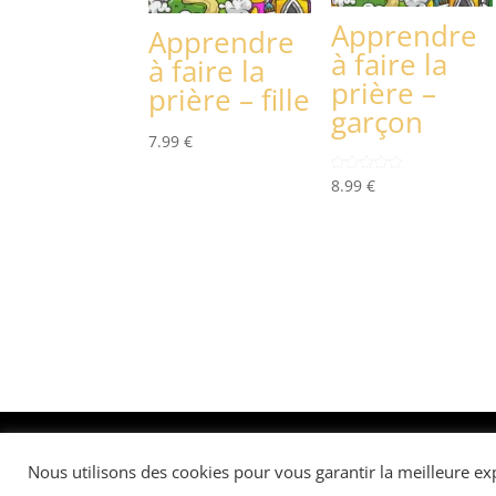
Apprendre
Apprendre
à faire la
à faire la
prière –
prière – fille
garçon
7.99
€
8.99
€
Note
5.00
sur 5
Site réalisé par
iqrakitab
- contact@iqrakitab.f
Nous utilisons des cookies pour vous garantir la meilleure exp