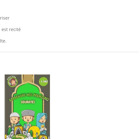
riser
est recité
lte.